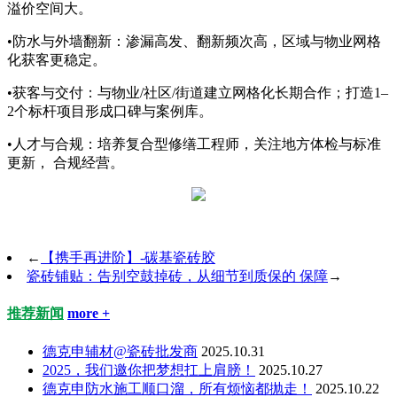
溢价空间大。
•防水与外墙翻新：渗漏高发、翻新频次高，区域与物业网格
化获客更稳定。
•获客与交付：与物业/社区/街道建立网格化长期合作；打造1–
2个标杆项目形成口碑与案例库。
•人才与合规：培养复合型修缮工程师，关注地方体检与标准
更新， 合规经营。
←
【携手再进阶】-碳基瓷砖胶
瓷砖铺贴：告别空鼓掉砖，从细节到质保的 保障
→
推荐新闻
more +
德克申辅材@瓷砖批发商
2025.10.31
2025，我们邀你把梦想扛上肩膀！
2025.10.27
德克申防水施工顺口溜，所有烦恼都抛走！
2025.10.22