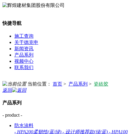
快捷导航
施工查询
关于德克申
新闻资讯
产品系列
视频中心
联系我们
当前位置：
首页
>
产品系列
>
瓷砖胶
返回
产品系列
- product -
防水涂料
-
HPA200柔韧性(蓝/绿)
-
设计师推荐款(绿/蓝)
-
HPA100