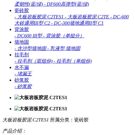
柔韧性(蓝/绿)
-
DF600高弹型(蓝/绿)
瓷砖胶
-
大板岩板胶泥 C2TES1
-
大板岩板胶泥 C2TE
-
DC-600
大砖通用III型 C2
-
DC-300墙地通用II型 C1
背涂胶
-
DC600 III型
-
背涂胶（单组分）
墙地固
-
含沙型墙地固
-
乳液型 墙地固
拉毛剂
-
拉毛剂（双组份)
-
拉毛剂（单组份)
水不漏
-
堵漏王
砂浆胶
-
砂浆胶
大板岩板胶泥 C2TES1
所属分类：瓷砖胶
产品介绍：