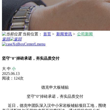
当前位置：
首页
>
新闻资讯
>
公司新闻
返回
坚守"0"掉砖承诺，夯实品质交付
大
中
小
2025.06.13
阅读：124次
德克申大板铺贴
坚守"0"掉砖承诺，夯实品质交付
近日，德克申团队深入汉中小宋岩板铺贴项目工地，围绕