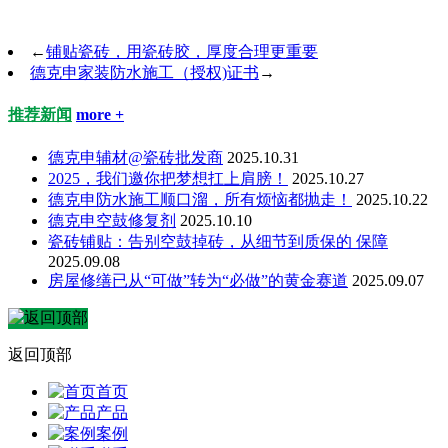
←
铺贴瓷砖，用瓷砖胶，厚度合理更重要
德克申家装防水施工（授权)证书
→
推荐新闻
more +
德克申辅材@瓷砖批发商
2025.10.31
2025，我们邀你把梦想扛上肩膀！
2025.10.27
德克申防水施工顺口溜，所有烦恼都抛走！
2025.10.22
德克申空鼓修复剂
2025.10.10
瓷砖铺贴：告别空鼓掉砖，从细节到质保的 保障
2025.09.08
房屋修缮已从“可做”转为“必做”的黄金赛道
2025.09.07
返回顶部
首页
产品
案例