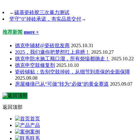
←
碳基瓷砖胶三次暴力测试
坚守"0"掉砖承诺，夯实品质交付
→
推荐新闻
more +
德克申辅材@瓷砖批发商
2025.10.31
2025，我们邀你把梦想扛上肩膀！
2025.10.27
德克申防水施工顺口溜，所有烦恼都抛走！
2025.10.22
德克申空鼓修复剂
2025.10.10
瓷砖铺贴：告别空鼓掉砖，从细节到质保的全面保障
2025.09.08
房屋修缮已从“可做”转为“必做”的黄金赛道
2025.09.07
返回顶部
首页
产品
案例
联系